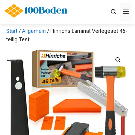
Zum
M
Inhalt
springen
Start
/
Allgemein
/ Hinrichs Laminat Verlegeset 46-
teilig Test