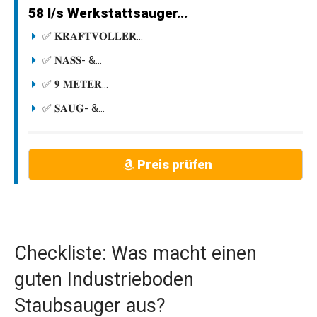
58 l/s Werkstattsauger...
✅ 𝐊𝐑𝐀𝐅𝐓𝐕𝐎𝐋𝐋𝐄𝐑...
✅ 𝐍𝐀𝐒𝐒- &...
✅ 𝟗 𝐌𝐄𝐓𝐄𝐑...
✅ 𝐒𝐀𝐔𝐆- &...
Preis prüfen
Checkliste: Was macht einen
guten Industrieboden
Staubsauger aus?