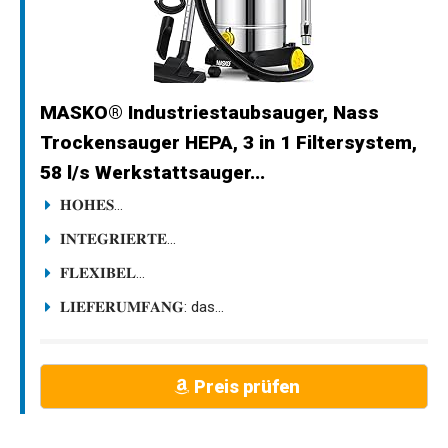
MASKO® Industriestaubsauger, Nass
Trockensauger HEPA, 3 in 1 Filtersystem,
58 l/s Werkstattsauger...
𝐇𝐎𝐇𝐄𝐒...
𝐈𝐍𝐓𝐄𝐆𝐑𝐈𝐄𝐑𝐓𝐄...
𝐅𝐋𝐄𝐗𝐈𝐁𝐄𝐋...
𝐋𝐈𝐄𝐅𝐄𝐑𝐔𝐌𝐅𝐀𝐍𝐆: das...
Preis prüfen