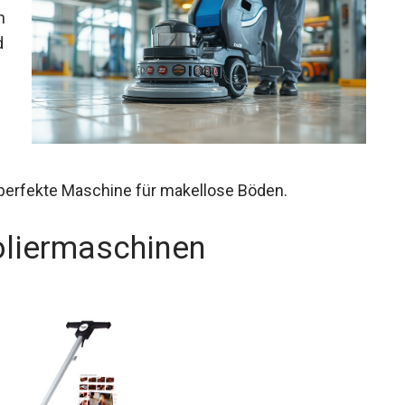
n
d
 perfekte Maschine für makellose Böden.
oliermaschinen